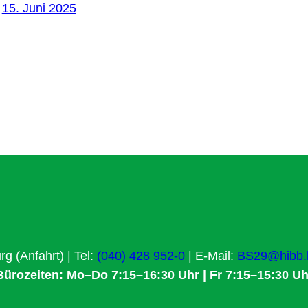
15. Juni 2025
 (Anfahrt) | Tel:
(040) 428 952-0
| E-Mail:
BS29@hibb.
Bürozeiten: Mo–Do 7:15–16:30 Uhr | Fr 7:15–15:30 Uh