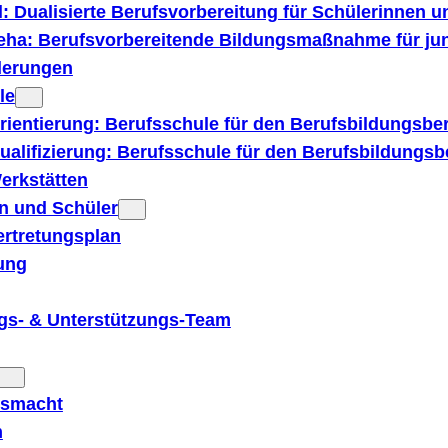
: Dualisierte Berufsvorbereitung für Schülerinnen u
ha: Berufs­vorbereitende Bildungs­­maßnahme für j
derungen
le
ientierung: Berufsschule für den Berufsbildungsber
alifizierung: Berufsschule für den Berufsbildungsbe
erkstätten
n und Schüler
ertretungsplan
ung
ngs- & Unterstützungs-Team
usmacht
m