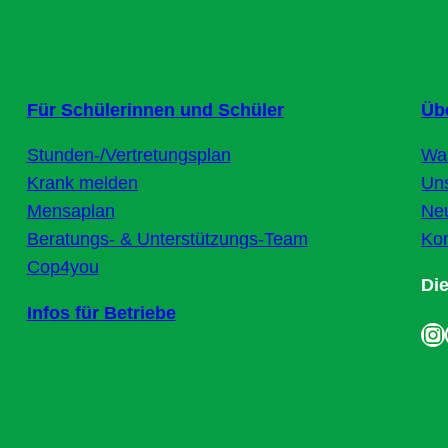
Für Schülerinnen und Schüler
Üb
Stunden-/Vertretungsplan
Wa
Krank melden
Un
Mensaplan
Neu
Beratungs- & Unterstützungs-Team
Kon
Cop4you
Di
Infos für Betriebe
Instagram
Fa