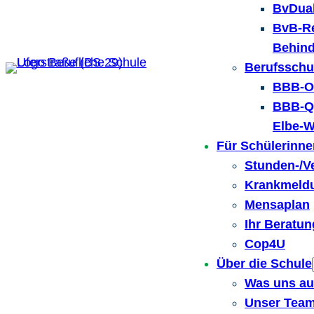
BvDual
BvB-Re
Behin
Berufsschu
BBB-Or
BBB-Qu
Elbe-W
Für Schülerinne
Stunden-/V
Krankmeld
Mensaplan
Ihr Beratu
Cop4U
Über die Schule
Was uns a
Unser Tea