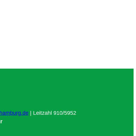
hamburg.de
| Leitzahl 910/5952
r