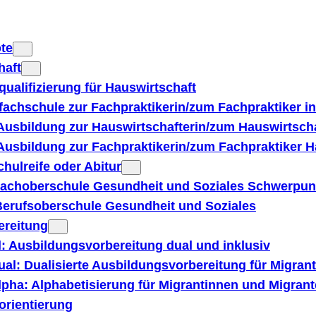
te
haft
qualifizierung für Hauswirtschaft
fachschule zur Fachpraktikerin/zum Fachpraktiker in
Ausbildung zur Hauswirtschafterin/zum Hauswirtscha
Ausbildung zur Fachpraktikerin/zum Fachpraktiker Ha
hulreife oder Abitur
achoberschule Gesundheit und Soziales Schwerpun
erufsoberschule Gesundheit und Soziales
ereitung
: Ausbildungsvorbereitung dual und inklusiv
al: Dualisierte Ausbildungsvorbereitung für Migran
pha: Alphabetisierung für Migrantinnen und Migran
orientierung