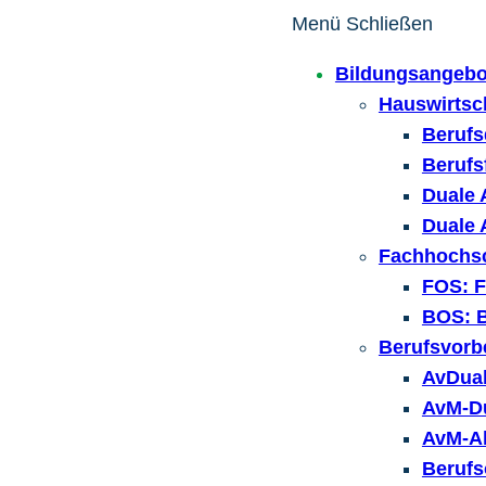
Zum
Menü
Schließen
Inhalt
Bildungsangebo
springen
Hauswirtsc
Berufs
Berufs
Duale 
Duale 
Fachhochsc
FOS: F
BOS: B
Berufsvorb
AvDual
AvM-Du
AvM-Al
Berufs