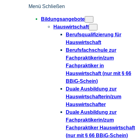
Zum
Menü
Schließen
Inhalt
Bildungsangebote
springen
Hauswirtschaft
Berufsqualifizierung für
Hauswirtschaft
Berufsfachschule zur
Fachpraktikerin/zum
Fachpraktiker in
Hauswirtschaft (nur mit § 66
BBiG-Schein)
Duale Ausbildung zur
Hauswirtschafterin/zum
Hauswirtschafter
Duale Ausbildung zur
Fachpraktikerin/zum
Fachpraktiker Hauswirtschaft
(nur mit § 66 BBiG-Schein)