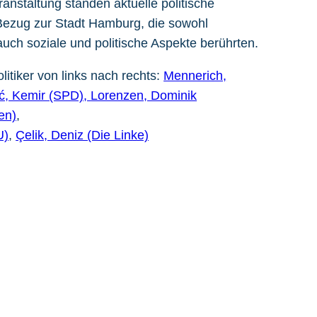
ranstaltung standen aktuelle politische
Bezug zur Stadt Hamburg, die sowohl
 auch soziale und politische Aspekte berührten.
itiker von links nach rechts:
Mennerich,
ić, Kemir (SPD),
Lorenzen, Dominik
en)
,
U)
,
Çelik, Deniz (Die Linke)