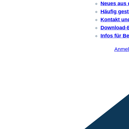
Neues aus 
Häufig gest
Kontakt un
Download-B
Infos für B
Anmel