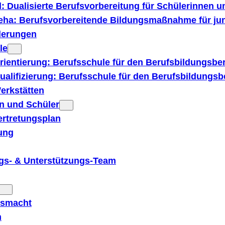
: Dualisierte Berufsvorbereitung für Schülerinnen u
ha: Berufs­vorbereitende Bildungs­­maßnahme für j
derungen
le
ientierung: Berufsschule für den Berufsbildungsber
alifizierung: Berufsschule für den Berufsbildungsbe
erkstätten
n und Schüler
ertretungsplan
ung
ngs- & Unterstützungs-Team
usmacht
m