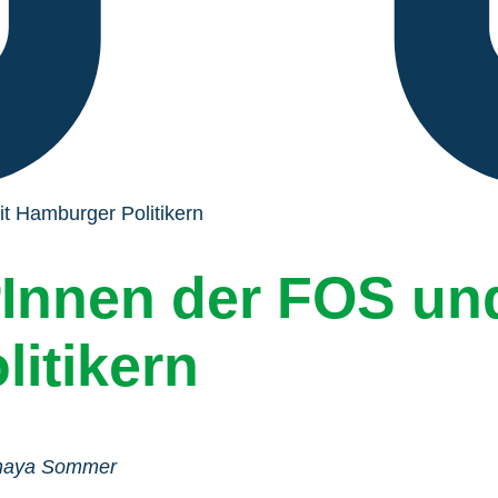
t Hamburger Politikern
rInnen der FOS un
itikern
naya Sommer