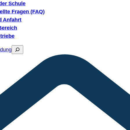
der Schule
ellte Fragen (FAQ)
d Anfahrt
ereich
etriebe
Suchen
dung