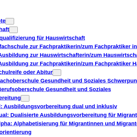
te
haft
qualifizierung für Hauswirtschaft
fachschule zur Fachpraktikerin/zum Fachpraktiker in
Ausbildung zur Hauswirtschafterin/zum Hauswirtscha
Ausbildung zur Fachpraktikerin/zum Fachpraktiker Ha
hulreife oder Abitur
achoberschule Gesundheit und Soziales Schwerpun
erufsoberschule Gesundheit und Soziales
ereitung
: Ausbildungsvorbereitung dual und inklusiv
al: Dualisierte Ausbildungsvorbereitung für Migran
pha: Alphabetisierung für Migrantinnen und Migran
orientierung