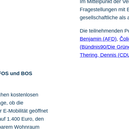
Im Mittelpunkt der Ve
Fragestellungen mit 
gesellschaftliche als
Die teilnehmenden Pol
Benjamin (AFD)
,
Čol
(Bündnis90/Die Grün
Thering, Dennis (CD
r FOS und BOS
chen kostenlosen
age, ob die
 E-Mobilität geöffnet
auf 1.400 Euro, den
lbarem Wohnraum