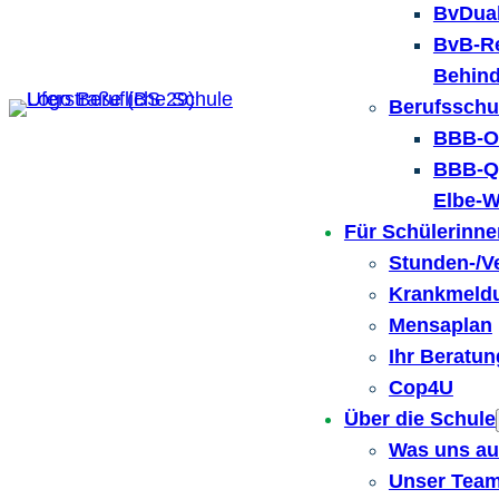
BvDual
BvB-Re
Behin
Berufsschu
BBB-Or
BBB-Qu
Elbe-W
Für Schülerinne
Stunden-/V
Krankmeld
Mensaplan
Ihr Beratu
Cop4U
Über die Schule
Was uns a
Unser Tea